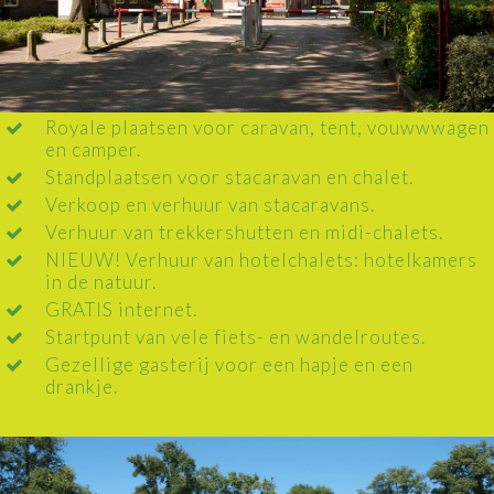
Royale plaatsen voor caravan, tent, vouwwwagen
en camper.
Standplaatsen voor stacaravan en chalet.
Verkoop en verhuur van stacaravans.
Verhuur van trekkershutten en midi-chalets.
NIEUW! Verhuur van hotelchalets: hotelkamers
in de natuur.
GRATIS internet.
Startpunt van vele fiets- en wandelroutes.
Gezellige gasterij voor een hapje en een
drankje.