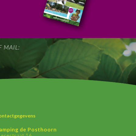
 MAIL:
ontactgegevens
amping de Posthoorn
ierestraat 16