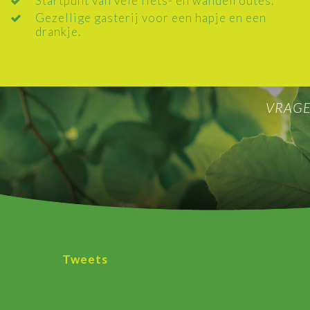
Startpunt van vele fiets- en wandelroutes.
Gezellige gasterij voor een hapje en een
drankje.
VRAGE
Tweets