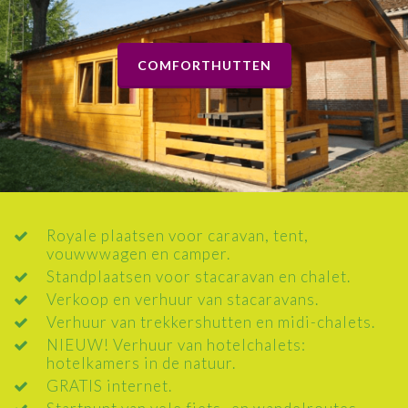
COMFORTHUTTEN
Royale plaatsen voor caravan, tent,
vouwwwagen en camper.
Standplaatsen voor stacaravan en chalet.
Verkoop en verhuur van stacaravans.
Verhuur van trekkershutten en midi-chalets.
NIEUW! Verhuur van hotelchalets:
hotelkamers in de natuur.
GRATIS internet.