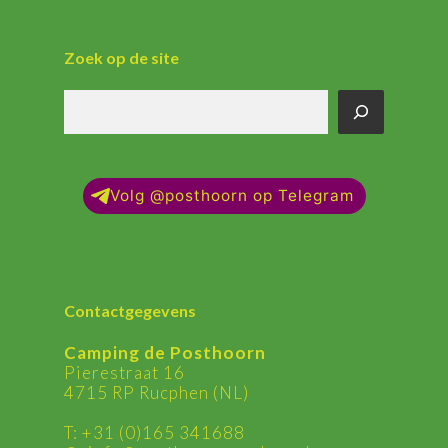
Zoek op de site
Zoek
op
de
site
Volg @posthoorn op Telegram
Contactgegevens
Camping de Posthoorn
Pierestraat 16
4715 RP Rucphen (NL)
T:
+31 (0)165 341688