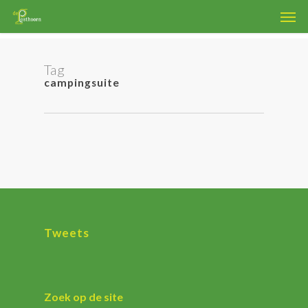
Skip
Men
to
main
content
Tag
campingsuite
Tweets
Zoek op de site