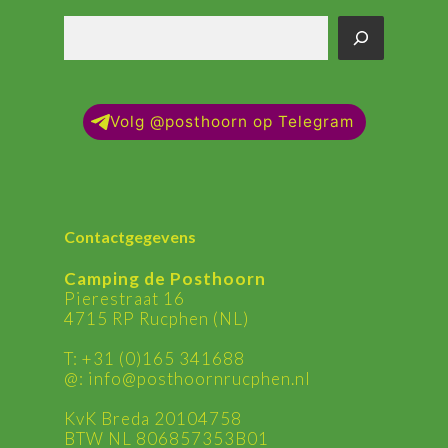
Zoek
op
de
site
Volg @posthoorn op Telegram
Contactgegevens
Camping de Posthoorn
Pierestraat 16
4715 RP Rucphen (NL)
T:
+31 (0)165 341688
@:
ln.nehpcurnroohtsop@ofni
KvK Breda 20104758
BTW NL 806857353B01