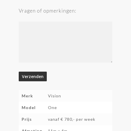
Vragen of opmerkingen:
Merk
Vision
Model
One
Prijs
vanaf € 780,- per week
Afmeting
11m x 4m