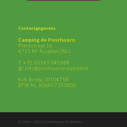
Contactgegevens
Camping de Posthoorn
Pierestraat 16
4715 RP Rucphen (NL)
T:
+31 (0)165 341688
@:
ln.nehpcurnroohtsop@ofni
KvK Breda 20104758
BTW NL 806857353B01
© 2004 - 2023 Camping de Posthoorn