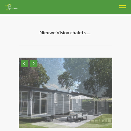
Skip
Men
to
main
content
Nieuwe Vision chalets…..